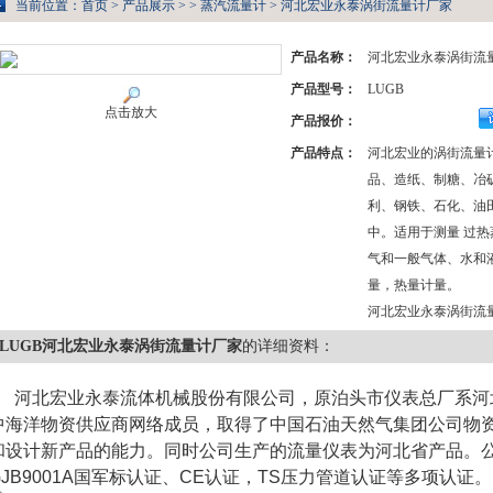
当前位置：
首页
>
产品展示
> >
蒸汽流量计
> 河北宏业永泰涡街流量计厂家
产品名称：
河北宏业永泰涡街流
产品型号：
LUGB
点击放大
产品报价：
产品特点：
河北宏业的涡街流量
品、造纸、制糖、冶
利、钢铁、石化、油
中。适用于测量 过
气和一般气体、水和
量，热量计量。
河北宏业永泰涡街流
LUGB河北宏业永泰涡街流量计厂家
的详细资料：
河北宏业永泰流体机械股份有限公司，原泊头市仪表总厂系河
中海洋物资供应商网络成员，取得了中国石油天然气集团公司物
和设计新产品的能力。同时公司生产的流量仪表为河北省产品。公司
GJB9001A国军标认证、CE认证，TS压力管道认证等多项认证。