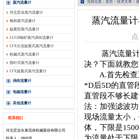
当前位置：
首页
>
技术文章
>
蒸汽流量计
河北宏业蒸汽流量计
蒸汽流量计
饱和蒸汽流量计
旋翼型蒸汽流量计
点
LUGB锅炉蒸汽涡街流量计
LFX分流旋翼式蒸汽流量计
蒸汽流量计在
机械式蒸汽流量计
决？下面就教您
指针式蒸汽流量计
LFX旋翼式蒸汽流量计
A.首先检查
涡街流量计
*D后5D的直
电磁流量计
直管段不够长建
其他流量计
法：加强滤波功
现场流量太小，
联系我们
体，下限是1500
河北宏业永泰流体机械股份有限公司
为流量处于下限
联系人：胡经理