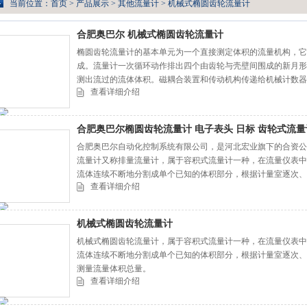
当前位置：
首页
>
产品展示
>
其他流量计
>
机械式椭圆齿轮流量计
合肥奥巴尔 机械式椭圆齿轮流量计
椭圆齿轮流量计的基本单元为一个直接测定体积的流量机构，它
成。流量计一次循环动作排出四个由齿轮与壳壁间围成的新月形
测出流过的流体体积。磁耦合装置和传动机构传递给机械计数器
查看详细介绍
装置后，再配以电显示仪表，可实现远传指示和控制。 合肥奥巴
合肥奥巴尔椭圆齿轮流量计 电子表头 日标 齿轮式流量
合肥奥巴尔自动化控制系统有限公司，是河北宏业旗下的合资公
流量计又称排量流量计，属于容积式流量计一种，在流量仪表中
流体连续不断地分割成单个已知的体积部分，根据计量室逐次、
查看详细介绍
测量流量体积总量。 合肥奥巴尔椭圆齿轮流量计 电子表头 日标
机械式椭圆齿轮流量计
机械式椭圆齿轮流量计，属于容积式流量计一种，在流量仪表中
流体连续不断地分割成单个已知的体积部分，根据计量室逐次、
测量流量体积总量。
查看详细介绍