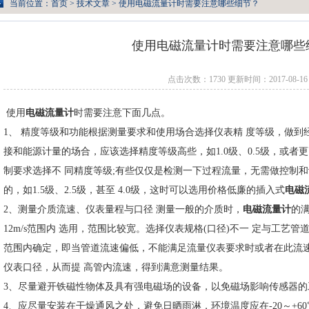
当前位置：
首页
>
技术文章
> 使用电磁流量计时需要注意哪些细节？
使用电磁流量计时需要注意哪些
点击次数：1730 更新时间：2017-08-16
使用
电磁流量计
时需要注意下面几点。
1、 精度等级和功能根据测量要求和使用场合选择仪表精 度等级，做
接和能源计量的场合，应该选择精度等级高些，如1.0级、0.5级，或者
制要求选择不 同精度等级;有些仅仅是检测一下过程流量，无需做控制
的，如1.5级、2.5级，甚至 4.0级，这时可以选用价格低廉的插入式
电磁
2、测量介质流速、仪表量程与口径 测量一般的介质时，
电磁流量计
的满
12m/s范围内 选用，范围比较宽。选择仪表规格(口径)不一 定与工艺
范围内确定，即当管道流速偏低，不能满足流量仪表要求时或者在此流速
仪表口径，从而提 高管内流速，得到满意测量结果。
3、尽量避开铁磁性物体及具有强电磁场的设备，以免磁场影响传感器的
4、应尽量安装在干燥通风之处，避免日晒雨淋，环境温度应在-20～+60