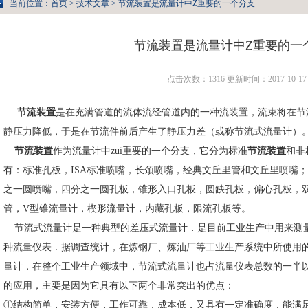
当前位置：
首页
>
技术文章
> 节流装置是流量计中Z重要的一个分支
节流装置是流量计中Z重要的一
点击次数：1316 更新时间：2017-10-17
节流装置
是在充满管道的流体流经管道内的一种流装置，流束将在节
静压力降低，于是在节流件前后产生了静压力差（或称节流式流量计）
节流装置
作为流量计中zui重要的一个分支，它分为标准
节流装置
和非
有：标准孔板，ISA标准喷嘴，长颈喷嘴，经典文丘里管和文丘里喷嘴
之一圆喷嘴，四分之一圆孔板，锥形入口孔板，圆缺孔板，偏心孔板，
管，V型锥流量计，楔形流量计，内藏孔板，限流孔板等。
节流式流量计是一种典型的差压式流量计．是目前工业生产中用来测量气
种流量仪表．据调查统计，在炼钢厂、炼油厂等工业生产系统中所使用的流
量计．在整个工业生产领域中，节流式流量计也占流量仪表总数的一半
的应用，主要是因为它具有以下两个非常突出的优点：
①结构简单，安装方便，工作可靠，成本低，又具有一定准确度．能满