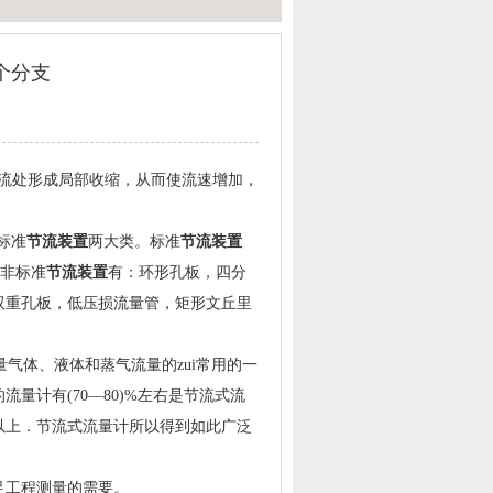
个分支
流处形成局部收缩，从而使流速增加，
。
标准
节流装置
两大类。标准
节流装置
；非标准
节流装置
有：环形孔板，四分
双重孔板，低压损流量管，矩形文丘里
体、液体和蒸气流量的zui常用的一
量计有(70—80)%左右是节流式流
以上．节流式流量计所以得到如此广泛
足工程测量的需要。