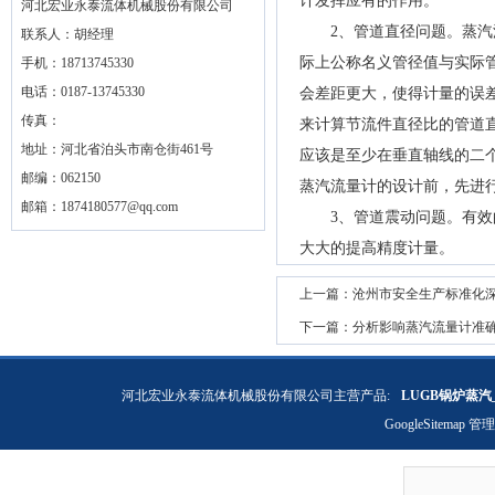
计发挥应有的作用。
河北宏业永泰流体机械股份有限公司
2、管道直径问题。蒸汽流
联系人：胡经理
际上公称名义管径值与实际
手机：18713745330
电话：0187-13745330
会差距更大，使得计量的误差
传真：
来计算节流件直径比的管道直
地址：河北省泊头市南仓街461号
应该是至少在垂直轴线的二个
邮编：062150
蒸汽流量计的设计前，先进
邮箱：
1874180577@qq.com
3、管道震动问题。有效的
大大的提高精度计量。
上一篇：
沧州市安全生产标准化
下一篇：
分析影响蒸汽流量计准
河北宏业永泰流体机械股份有限公司主营产品:
LUGB锅炉蒸汽
GoogleSitemap
管理