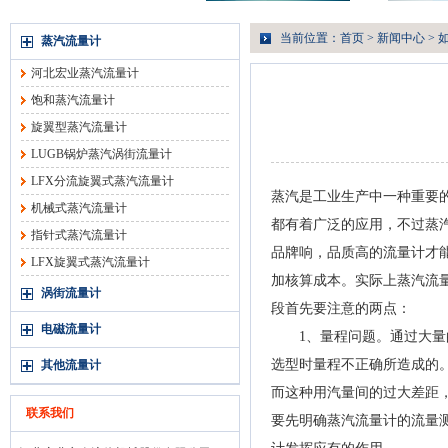
当前位置：
首页
>
新闻中心
> 
蒸汽流量计
河北宏业蒸汽流量计
饱和蒸汽流量计
旋翼型蒸汽流量计
LUGB锅炉蒸汽涡街流量计
LFX分流旋翼式蒸汽流量计
蒸汽是工业生产中一种重要的
机械式蒸汽流量计
都有着广泛的应用，不过蒸
指针式蒸汽流量计
品牌响，品质高的流量计才
LFX旋翼式蒸汽流量计
加核算成本。实际上蒸汽流
涡街流量计
段首先要注意的两点：
电磁流量计
1、量程问题。通过大量的
选型时量程不正确所造成的
其他流量计
而这种用汽量间的过大差距
联系我们
要先明确蒸汽流量计的流量